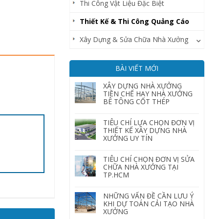
Thi Công Vật Liệu Đặc Biệt
Thiết Kế & Thi Công Quảng Cáo
Xây Dựng & Sửa Chữa Nhà Xưởng
BÀI VIẾT MỚI
XÂY DỰNG NHÀ XƯỞNG
TIỀN CHẾ HAY NHÀ XƯỞNG
BÊ TÔNG CỐT THÉP
TIÊU CHÍ LỰA CHỌN ĐƠN VỊ
THIẾT KẾ XÂY DỰNG NHÀ
XƯỞNG UY TÍN
TIÊU CHÍ CHỌN ĐƠN VỊ SỬA
CHỮA NHÀ XƯỞNG TẠI
TP.HCM
NHỮNG VẤN ĐỀ CẦN LƯU Ý
KHI DỰ TOÁN CẢI TẠO NHÀ
XƯỞNG