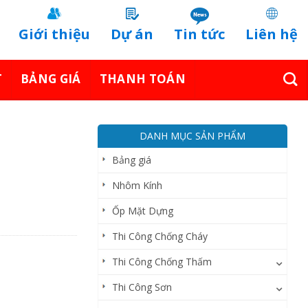
Giới thiệu
Dự án
Tin tức
Liên hệ
T
BẢNG GIÁ
THANH TOÁN
DANH MỤC SẢN PHẨM
Bảng giá
Nhôm Kính
Ốp Mặt Dựng
Thi Công Chống Cháy
Thi Công Chống Thấm
Thi Công Sơn