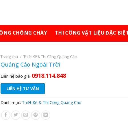
CÔNG CHỐNG CHÁY
THI CÔNG VẬT LIỆU ĐẶC BIỆ
Trang chủ
/
Thiết Kế & Thi Công Quảng Cáo
Quảng Cáo Ngoài Trời
0918.114.848
Liên hệ báo giá:
LIÊN HỆ TƯ VẤN
Danh mục:
Thiết Kế & Thi Công Quảng Cáo