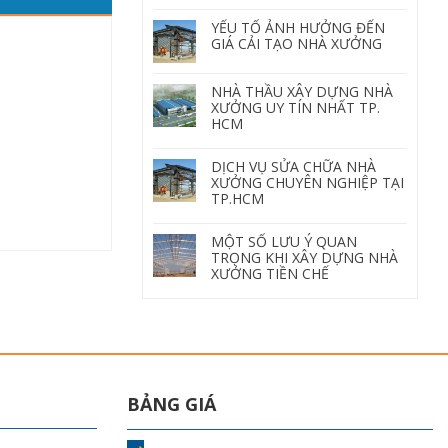
YẾU TỐ ẢNH HƯỞNG ĐẾN
GIÁ CẢI TẠO NHÀ XƯỞNG
NHÀ THẦU XÂY DỰNG NHÀ
XƯỞNG UY TÍN NHẤT TP.
HCM
DỊCH VỤ SỬA CHỮA NHÀ
XƯỞNG CHUYÊN NGHIỆP TẠI
TP.HCM
MỘT SỐ LƯU Ý QUAN
TRỌNG KHI XÂY DỰNG NHÀ
XƯỞNG TIỀN CHẾ
BẢNG GIÁ