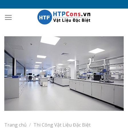
Skip
to
content
Trang chủ
/
Thi Công Vật Liệu Đặc Biệt