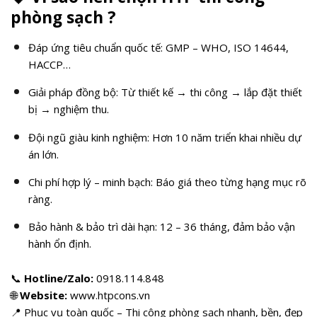
phòng sạch ?
Đáp ứng tiêu chuẩn quốc tế: GMP – WHO, ISO 14644,
HACCP…
Giải pháp đồng bộ: Từ thiết kế → thi công → lắp đặt thiết
bị → nghiệm thu.
Đội ngũ giàu kinh nghiệm: Hơn 10 năm triển khai nhiều dự
án lớn.
Chi phí hợp lý – minh bạch: Báo giá theo từng hạng mục rõ
ràng.
Bảo hành & bảo trì dài hạn: 12 – 36 tháng, đảm bảo vận
hành ổn định.
📞
Hotline/Zalo:
0918.114.848
🌐
Website:
www.htpcons.vn
📍 Phục vụ toàn quốc – Thi công phòng sạch nhanh, bền, đẹp