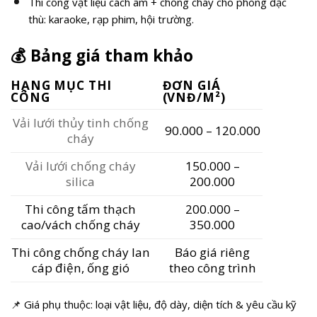
Thi công vật liệu cách âm + chống cháy cho phòng đặc
thù: karaoke, rạp phim, hội trường.
💰
Bảng giá tham khảo
HẠNG MỤC THI
ĐƠN GIÁ
CÔNG
(VNĐ/M²)
Vải lưới thủy tinh chống
90.000 – 120.000
cháy
Vải lưới chống cháy
150.000 –
silica
200.000
Thi công tấm thạch
200.000 –
cao/vách chống cháy
350.000
Thi công chống cháy lan
Báo giá riêng
cáp điện, ống gió
theo công trình
📌 Giá phụ thuộc: loại vật liệu, độ dày, diện tích & yêu cầu kỹ