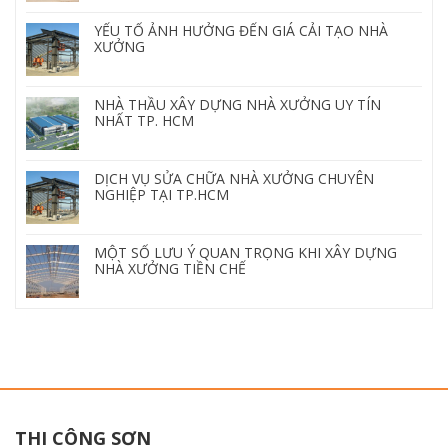
YẾU TỐ ẢNH HƯỞNG ĐẾN GIÁ CẢI TẠO NHÀ
XƯỞNG
NHÀ THẦU XÂY DỰNG NHÀ XƯỞNG UY TÍN
NHẤT TP. HCM
DỊCH VỤ SỬA CHỮA NHÀ XƯỞNG CHUYÊN
NGHIỆP TẠI TP.HCM
MỘT SỐ LƯU Ý QUAN TRỌNG KHI XÂY DỰNG
NHÀ XƯỞNG TIỀN CHẾ
THI CÔNG SƠN