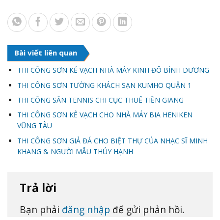
Bài viết liên quan
THI CÔNG SƠN KẺ VẠCH NHÀ MÁY KINH ĐÔ BÌNH DƯƠNG
THI CÔNG SƠN TƯỜNG KHÁCH SẠN KUMHO QUẬN 1
THI CÔNG SÂN TENNIS CHI CỤC THUẾ TIỀN GIANG
THI CÔNG SƠN KẺ VẠCH CHO NHÀ MÁY BIA HENIKEN
VŨNG TÀU
THI CÔNG SƠN GIẢ ĐÁ CHO BIỆT THỰ CỦA NHẠC SĨ MINH
KHANG & NGƯỜI MẪU THÚY HẠNH
Trả lời
Bạn phải
đăng nhập
để gửi phản hồi.